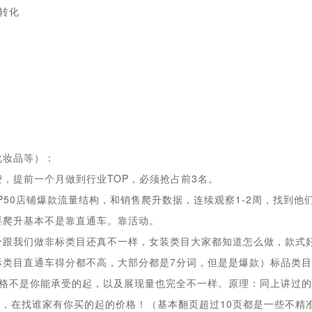
转化
化妆品等）：
，提前一个月做到行业TOP，必须抢占前3名。
P50店铺爆款流量结构，和销售爬升数据，连续观察1-2周，找到
要爬升基本不是靠直通车。靠活动。
分跟我们做非标类目还真不一样，女装类目大家都知道怎么做，款式好
类目直通车得分都不高，大部分都是7分词，但是是爆款）标品类目
价格不是你能承受的起，以及展现量也完全不一样。原理：同上讲过
丝，在找谁家有你买的起的价格！（基本翻页超过10页都是一些不精