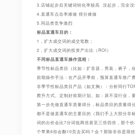
3.店铺起步后关键词转化率较高 没起步，完全没
4.直通车点击率难做 得分难做
5.同品类竞争激烈
标品直通车目的：
1，扩大成交词的成交笔数；
2，扩大成交词的投资产出比（ROI）
不同标品直通车操作流程：
季节性标品类目（比如：扩音器，男装，裤子，
前期操作手法：在产品开季前，预算直通车推广费
非季节性标品类目产品（如文胸）：分析同行TO
爬升方式。定制好前期计划。如：尿不湿行业，
第一步先做直通车质量得分，标品类目的质量得
都不是做直通车的主要目的（我们手上大部分非标
词的出价会比7分词低两倍甚至三倍四倍，那个
个苹果6你会翻10页去买吗？会？那除非你是屌