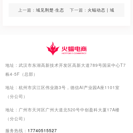
上一篇：
域见荆楚·生态
下一篇：
火蝠动态 | 域
共振 | 火蝠电商618商
见荆楚·生态共振——
达撮合会再掀高潮，知
618商达撮合会，火蝠
名品牌、TOP机构、千
电商诚邀莅临共探行业
万级达人莅临现场，共
经营之道，助力电商行
谋电商发展新篇章
业高质量发展
地址 : 武汉市东湖高新技术开发区高新大道789号国采中心T7
栋4-5F（总部）
地址 : 杭州市滨江区伟业路3号，德信AI产业园A座1101室
（分公司）
地址 : 广州市天河区广州大道北520号中创盈科大厦17A楼
（分公司）
服务热线：
17740515527