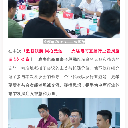
火蝠电商CEO——钟雨清
在本次
《数智领航·同心致远——火蝠电商直播行业发展座
谈会》会议
上，
农夫电商董事长段鹏
以深邃的见解和精炼的
言辞，精准地概括了会议的主旨与长远价值。他不仅详细介
绍了参与本次座谈会的领导、企业代表以及行业翘楚，更
希
望所有与会者能够坦诚交流、碰撞思想，携手为电商行业的
繁荣发展注入智慧和力量。