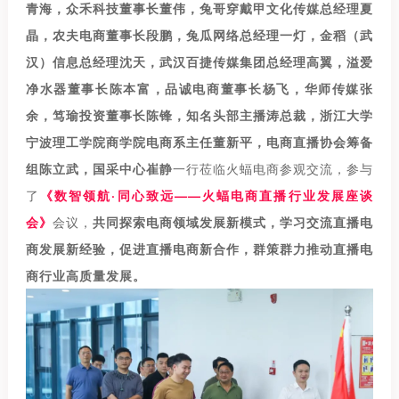
青海，众禾科技董事长董伟，兔哥穿戴甲文化传媒总经理夏
晶，农夫电商董事长段鹏，兔瓜网络总经理一灯，金稻（武
汉）信息总经理沈天，武汉百捷传媒集团总
经理高翼，溢爱
净水器董事长陈本富，品诚电商董事长杨飞，华师传媒张
余，笃瑜投资董事长陈锋
，知名头部主播涛总裁，浙江大学
宁波理工学院商学院电商系主任董新平，电商直播协会筹备
组陈立武，国
采中心崔静
一行莅临火蝠电商参观交流，参与
了
《数智领航·同心致远——火蝠电商直播行业发展座谈
会》
会议，
共同探索电商领域发展新模式，学习交流直播电
商发展新经验，促进直播电商新合作，群策群力推动直播电
商行业高质量发展。