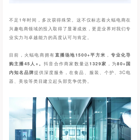
不足1年时间，多次获得殊荣。这不仅标志着火蝠电商在
兴趣电商领域的投入取得了显著成效，更是业界对我们专
业实力与卓越能力的高度认可与肯定。
目前，火蝠电商拥有
直播场地1500+平方米
，
专业化导
购主播45人+。
抖音合作商家数量达
1329家
，为
80+国
内知名品牌
提供深度服务，在食品、服装、个护、3C电
器、美妆等类目建立起头部竞争优势。