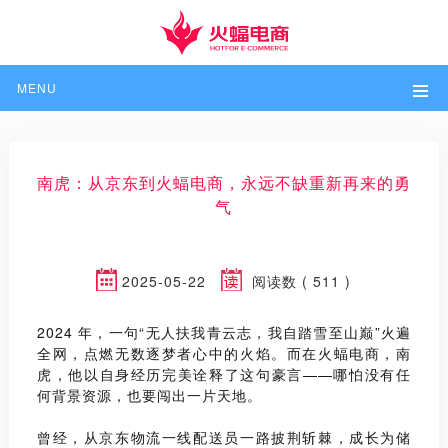
MENU
南虎：从京东到火蝠电商，永远不缺重新再来的勇
气
2025-05-22
阅读数 ( 511 )
2024
年，一句
“
无人扶我青云志，我自踏
雪至山巅
”
火遍
全网，点燃无数逐梦者心中的火焰。而在火蝠电商，南
虎，他以自身经历完美诠释了这句豪言
——
哪怕没有任
何背景资源，也要闯出一片天地。
曾经，从京东物流一线配送员一路披荆斩棘，成长为储