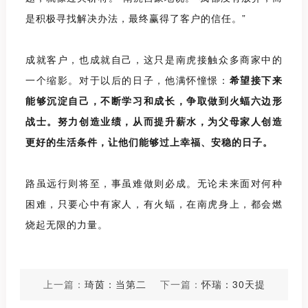
是积极寻找解决办法，最终赢得了客户的信任。
”
成就客户，也成就自己，这只是南虎接触众多商家中的
一个缩影。对于以后的日子，他满怀憧憬：
希望接下来
能够沉淀自己，不断学习和成长，争取做到火蝠
六边形
战士。努力创造业绩，从而提升薪水，为父母家人创造
更好的生活条件，让他们能够过上幸福、安稳的日子。
路虽远行则将至，事虽难做则必成。无论未来面对何种
困难，只要心中有家人，有火蝠，在南虎身上，都会燃
烧起无限的力量。
上一篇：
琦茵：当第二
下一篇：
怀瑞：30天提
次选择火蝠时，便义无
升品牌GMV3900%，