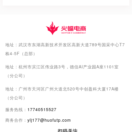
反顾...
以客户为本
地址 : 武汉市东湖高新技术开发区高新大道789号国采中心T7
栋4-5F（总部）
地址 : 杭州市滨江区伟业路3号，德信AI产业园A座1101室
（分公司）
地址 : 广州市天河区广州大道北520号中创盈科大厦17A楼
（分公司）
服务热线：
17740515527
商务合作：
ylj177@huofutp.com
扫码关注