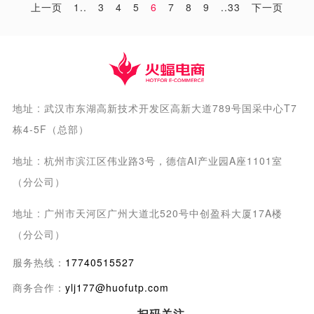
上一页
1..
3
4
5
6
7
8
9
..33
下一页
地址 : 武汉市东湖高新技术开发区高新大道789号国采中心T7
栋4-5F（总部）
地址 : 杭州市滨江区伟业路3号，德信AI产业园A座1101室
（分公司）
地址 : 广州市天河区广州大道北520号中创盈科大厦17A楼
（分公司）
服务热线：
17740515527
商务合作：
ylj177@huofutp.com
扫码关注