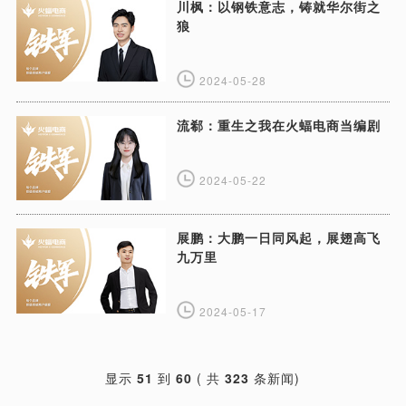
川枫：以钢铁意志，铸就华尔街之
狼
2024-05-28
流郗：重生之我在火蝠电商当编剧
2024-05-22
展鹏：大鹏一日同风起，展翅高飞
九万里
2024-05-17
显示
51
到
60
( 共
323
条新闻)