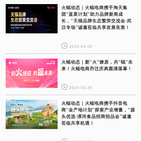
火蝠动态 | 火蝠电商携手淘天集
团“蓝星计划”助力品牌新商成
长，“天猫品牌生态繁荣交流会·武
汉专场”诚邀莅临共享发展良策！
2024-04-02
火蝠动态 | 新“火”燎原，共“蝠”未
来！火蝠电商乔迁庆典圆满落幕！
2024-03-29
火蝠动态 | 火蝠电商携手抖音电
商“金产地计划”探索产业增量，“源
头优选·漯河食品招商招品会”诚邀
莅临共享机遇！