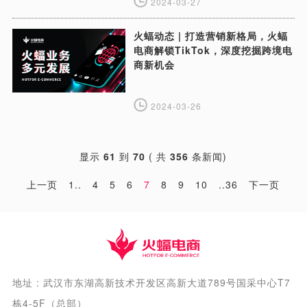
2024-03-27
火蝠动态 | 打造营销新格局，火蝠
电商解锁TikTok，深度挖掘跨境电
商新机会
2024-03-26
显示
61
到
70
( 共
356
条新闻)
上一页
1..
4
5
6
7
8
9
10
..36
下一页
地址 : 武汉市东湖高新技术开发区高新大道789号国采中心T7
栋4-5F（总部）