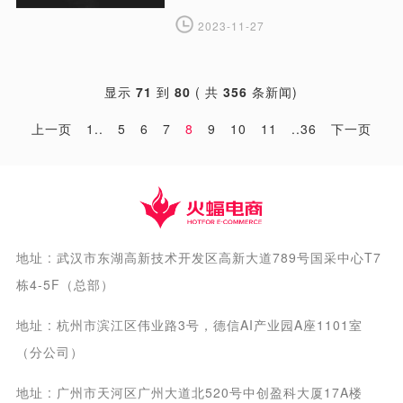
2023-11-27
显示
71
到
80
( 共
356
条新闻)
上一页
1..
5
6
7
8
9
10
11
..36
下一页
地址 : 武汉市东湖高新技术开发区高新大道789号国采中心T7
栋4-5F（总部）
地址 : 杭州市滨江区伟业路3号，德信AI产业园A座1101室
（分公司）
地址 : 广州市天河区广州大道北520号中创盈科大厦17A楼